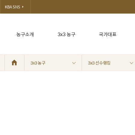
KBA SNS
농구소개
3x3 농구
국가대표
3x3 농구
3x3 선수랭킹