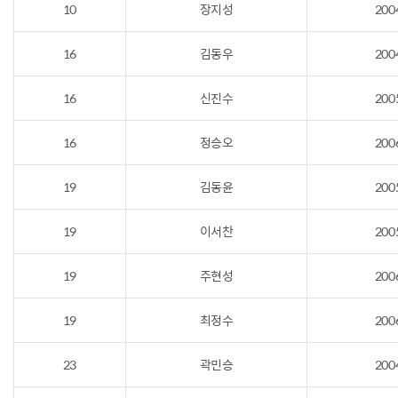
10
장지성
200
16
김동우
200
16
신진수
200
16
정승오
200
19
김동윤
200
19
이서찬
200
19
주현성
200
19
최정수
200
23
곽민승
200