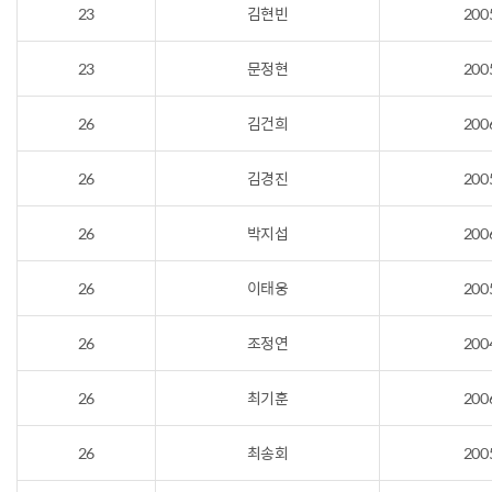
23
김현빈
200
23
문정현
200
26
김건희
200
26
김경진
200
26
박지섭
200
26
이태웅
200
26
조정연
200
26
최기훈
200
26
최송회
200