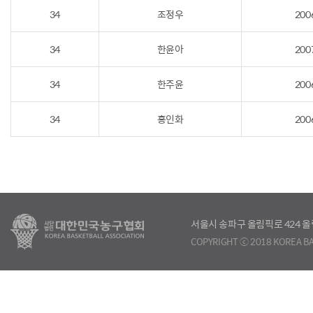
34
조정우
200
34
한윤아
200
34
한주윤
200
34
홍인화
200
서울시 송파구 올림픽로 424
COPYRIGHT ⓒ 2018 KOREA BA