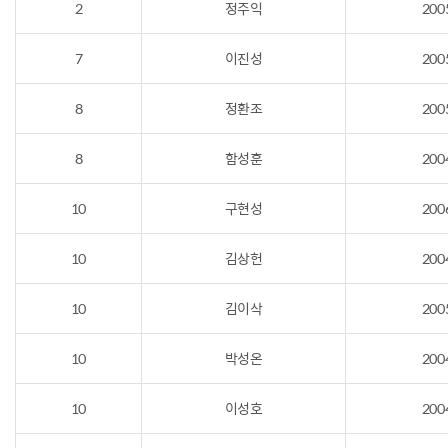
2
정주익
200
7
이진성
200
8
정환조
200
8
함성훈
200
10
구현성
200
10
김상헌
200
10
김이삭
200
10
박성온
200
10
이성호
200