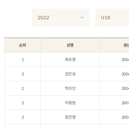
2022
U18
순위
성명
생
1
최우영
200
2
강민성
200
2
박지민
200
2
이정원
200
2
정건영
200