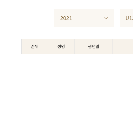
2021
U1
순위
성명
생년월