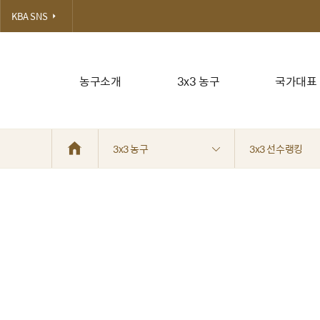
KBA SNS
농구소개
3x3 농구
국가대표
3x3 농구
3x3 선수랭킹