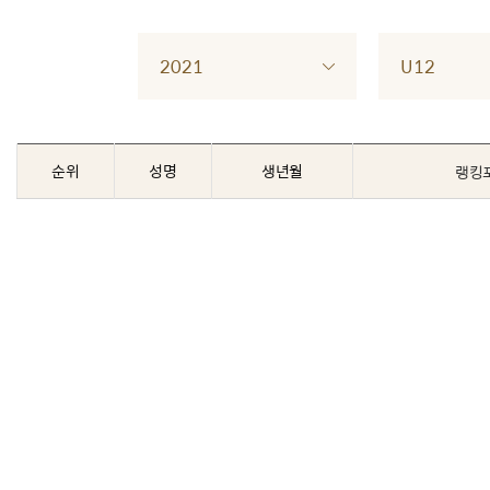
2021
U12
순위
성명
생년월
랭킹