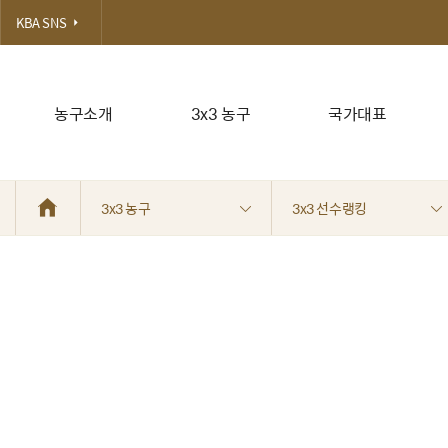
KBA SNS
농구소개
3x3 농구
국가대표
3x3 농구
3x3 선수랭킹