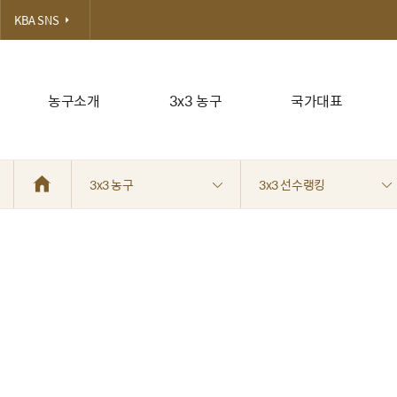
KBA SNS
농구소개
3x3 농구
국가대표
3x3 농구
3x3 선수랭킹