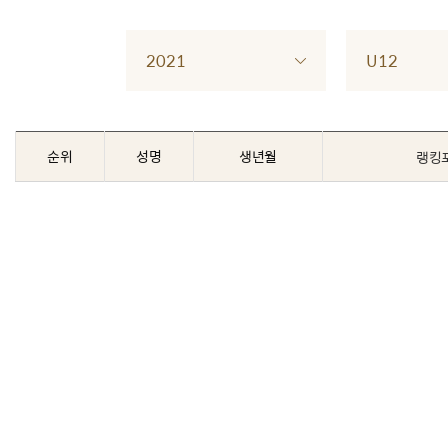
2021
U12
순위
성명
생년월
랭킹