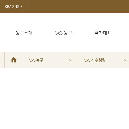
KBA SNS
농구소개
3x3 농구
국가대표
3x3 농구
3x3 선수랭킹