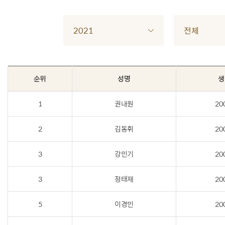
2021
전체
순위
성명
생
1
권내원
20
2
김동휘
20
3
강민기
20
3
정태재
20
5
이경민
20