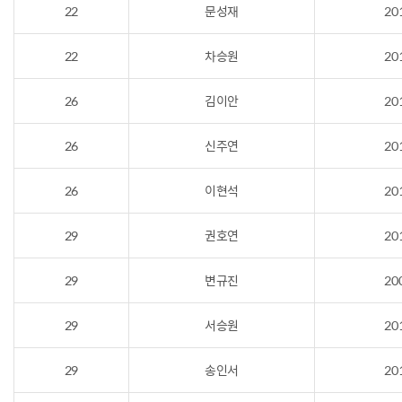
22
문성재
20
22
차승원
20
26
김이안
20
26
신주연
20
26
이현석
20
29
권호연
20
29
변규진
20
29
서승원
20
29
송인서
20