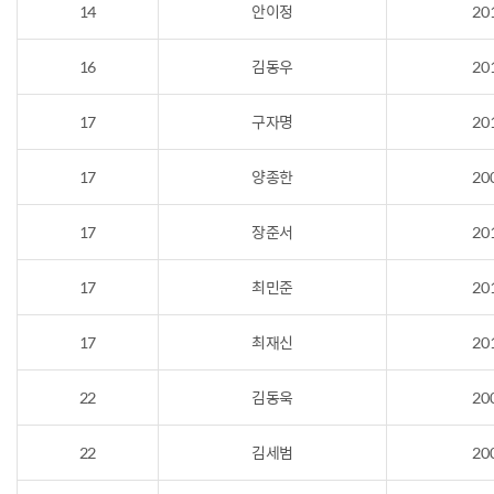
14
안이정
20
16
김동우
20
17
구자명
20
17
양종한
20
17
장준서
20
17
최민준
20
17
최재신
20
22
김동욱
20
22
김세범
20