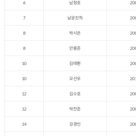
6
남정호
20
7
남궁진하
20
8
박시온
20
8
안용준
20
10
김태환
20
10
오선우
20
12
김수호
20
12
박찬준
20
14
강경민
20