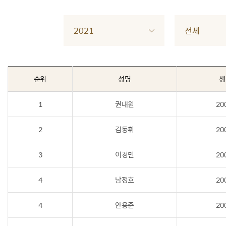
2021
전체
순위
성명
생
1
권내원
20
2
김동휘
20
3
이경민
20
4
남정호
20
4
안용준
20