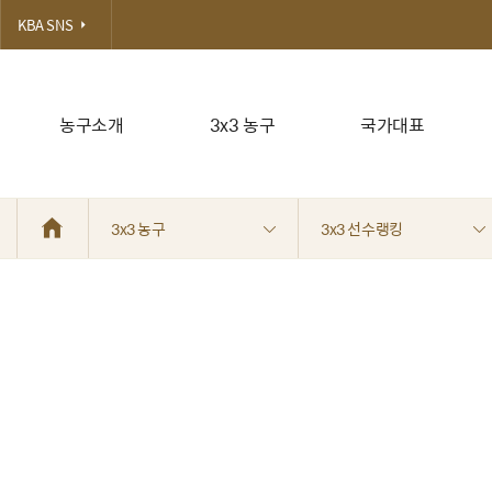
KBA SNS
농구소개
3x3 농구
국가대표
3x3 농구
3x3 선수랭킹