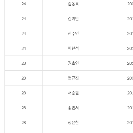
24
김동욱
20
24
김이안
20
24
신주연
20
24
이현석
20
28
권호연
20
28
변규진
20
28
서승원
20
28
송인서
20
28
정윤찬
20