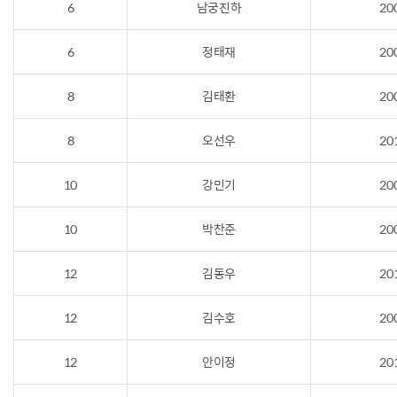
6
남궁진하
20
6
정태재
20
8
김태환
20
8
오선우
20
10
강민기
20
10
박찬준
20
12
김동우
20
12
김수호
20
12
안이정
20