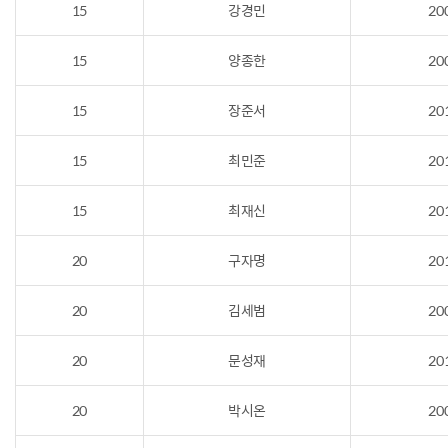
15
강경민
20
15
양종한
20
15
장준서
20
15
최민준
20
15
최재신
20
20
구자명
20
20
김세범
20
20
문성재
20
20
박시온
20