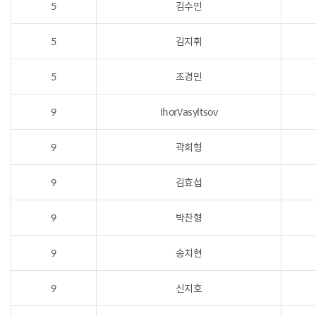
5
김수민
5
김지휘
5
조경민
9
IhorVasyltsov
9
곽희형
9
김효섭
9
박찬형
9
송치현
9
신지호