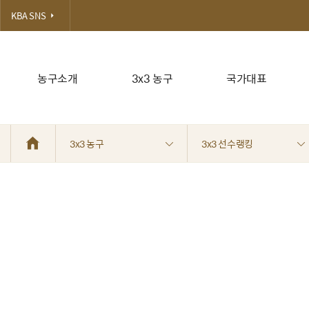
KBA SNS
농구소개
3x3 농구
국가대표
3x3 농구
3x3 선수랭킹