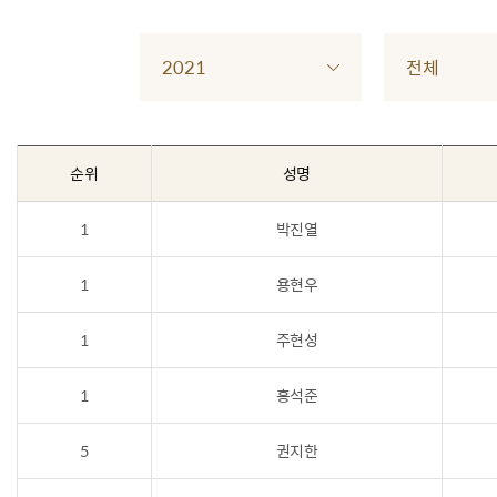
2021
전체
순위
성명
1
박진열
1
용현우
1
주현성
1
홍석준
5
권지한