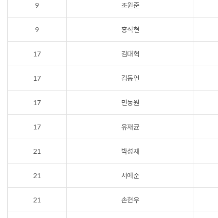
9
조원준
9
홍석현
17
김대혁
17
김동언
17
민동원
17
유재균
21
박성재
21
서예준
21
손현우