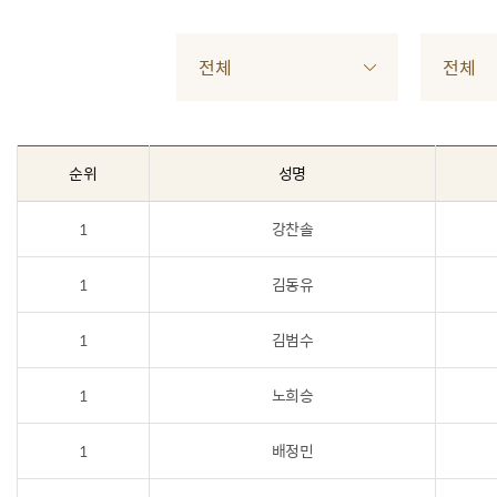
전체
전체
순위
성명
1
강찬솔
1
김동유
1
김범수
1
노희승
1
배정민