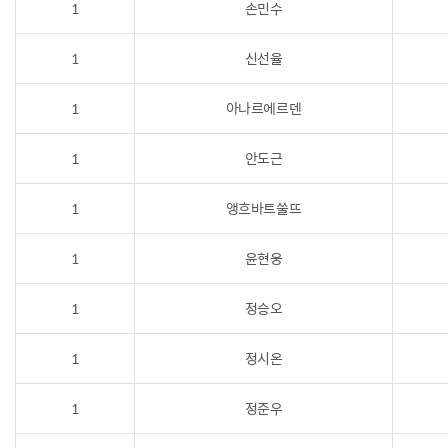
1
손민수
1
신선율
1
아나르에르덴
1
안도근
1
앵흐바트쑬뜨
1
윤현웅
1
정승오
1
정시온
1
정준우