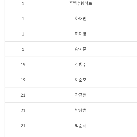
1
푸렙수렝척트
1
하재민
1
허재영
1
황예준
19
김병주
19
이준호
21
곽규현
21
박상범
21
박준서