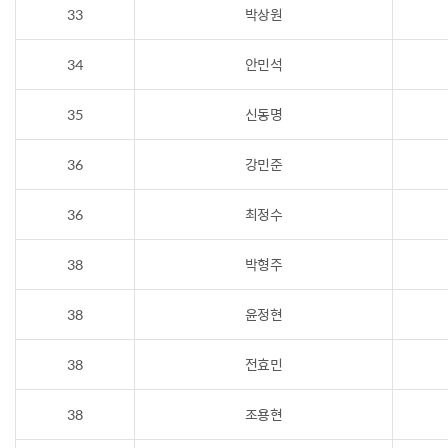
33
박상원
34
안민석
35
신동명
36
강민준
36
최정수
38
박형주
38
윤정현
38
전효민
38
조용현