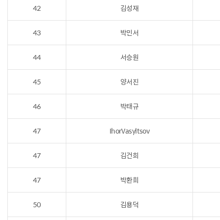
42
김성재
43
박민서
44
서승원
45
양서진
46
박태규
47
IhorVasyltsov
47
김건희
47
박환희
50
김용덕