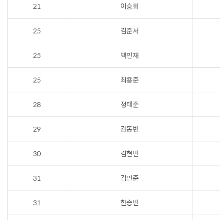
21
이승회
25
김준서
25
백민재
25
최용준
28
정태준
29
감동빈
30
김현빈
31
김민준
31
한승빈