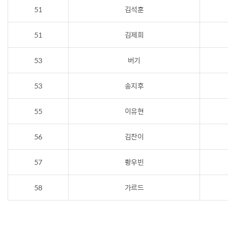
51
김석훈
51
김제희
53
버기
53
송지후
55
이유현
56
김찬이
57
황우빈
58
가르드