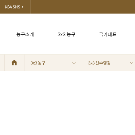
KBA SNS
농구소개
3x3 농구
국가대표
3x3 농구
3x3 선수랭킹