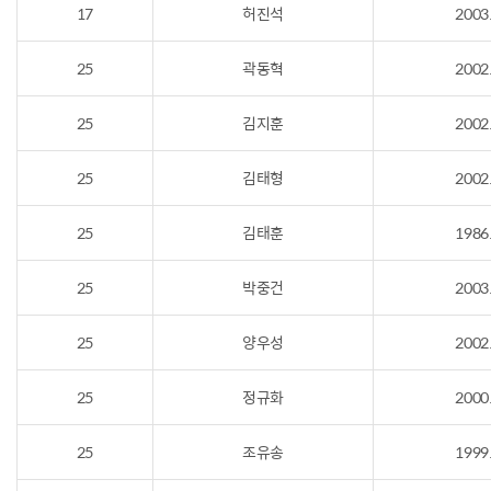
17
허진석
2003
25
곽동혁
2002
25
김지훈
2002
25
김태형
2002
25
김태훈
1986
25
박중건
2003
25
양우성
2002
25
정규화
2000
25
조유송
1999