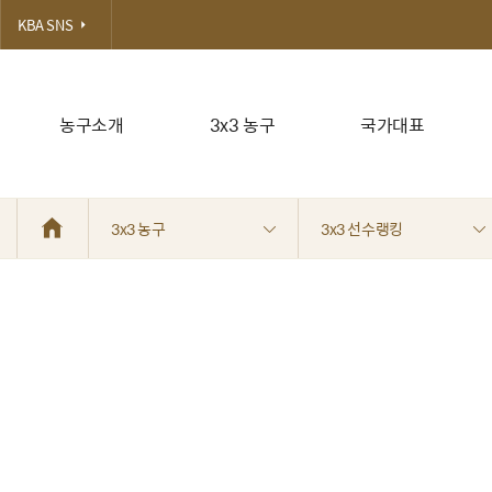
KBA SNS
농구소개
3x3 농구
국가대표
3x3 농구
3x3 선수랭킹