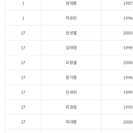
1
정재훈
1987
1
하유빈
1996
17
권성별
2003
17
김태영
1999
17
오창열
2000
17
왕가함
1996
17
진세위
1999
17
최경원
1993
17
최대환
2000