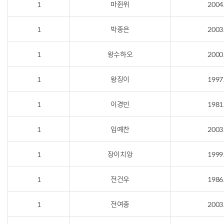
1
마쥔위
2004
1
박종은
2003
1
왕수하오
2000
1
왕징이
1997
1
이경민
1981
1
임예찬
2003
1
장이치앙
1999
1
전건우
1986
1
전여종
2003