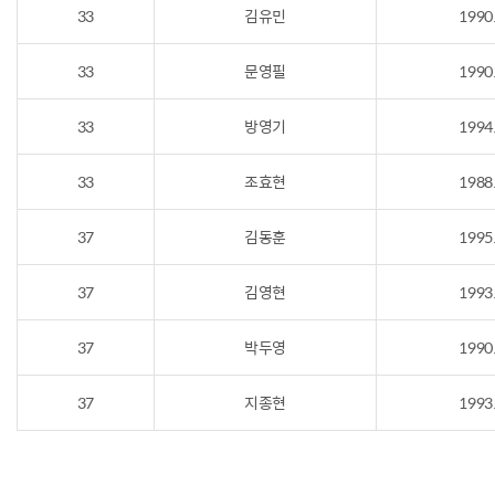
33
김유민
1990
33
문영필
1990
33
방영기
1994
33
조효현
1988
37
김동훈
1995
37
김영현
1993
37
박두영
1990
37
지종현
1993