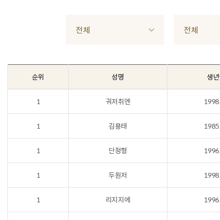
전체
전체
순위
성명
생년
1
궈저취엔
1998
1
김용태
1985
1
단정형
1996
1
두원저
1998
1
리지지에
1996