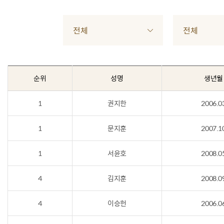
전체
전체
순위
성명
생년월
1
권지한
2006.0
1
문지훈
2007.1
1
서윤호
2008.0
4
김지훈
2008.0
4
이승헌
2006.0