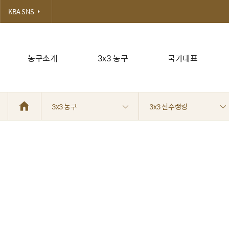
KBA SNS
농구소개
3x3 농구
국가대표
3x3 농구
3x3 선수랭킹