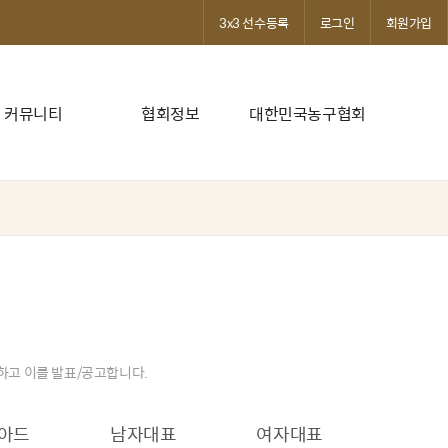
3x3 선수등록
로그인
회원가입
커뮤니티
협회정보
대한민국농구협회
발하고 이를 발표/공고합니다.
아드
남자대표
여자대표