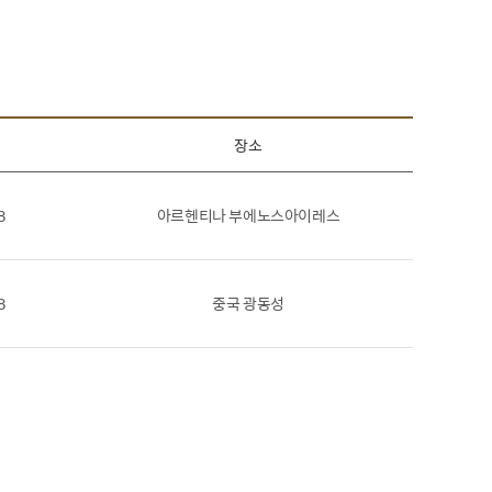
장소
8
아르헨티나 부에노스아이레스
8
중국 광동성