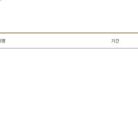
회명
기간