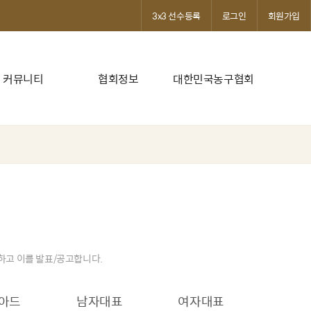
3x3 선수등록
로그인
회원가입
커뮤니티
협회정보
대한민국농구협회
발하고 이를 발표/공고합니다.
아드
남자대표
여자대표