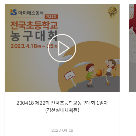
230418 제22회 전국초등학교농구대회 1일차
(김천실내체육관)
2023-04-18