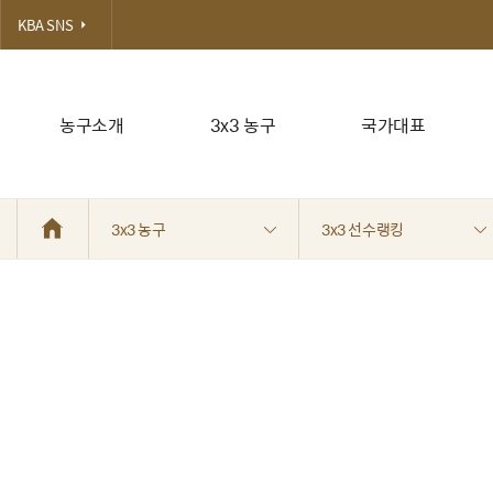
KBA SNS
농구소개
3x3 농구
국가대표
3x3 농구
3x3 선수랭킹