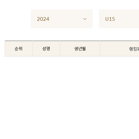
2024
U15
순위
성명
생년월
랭킹