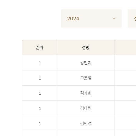
2024
순위
성명
1
강민지
1
고은별
1
김가희
1
김나림
1
김민경