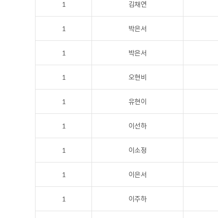
1
김채연
1
박은서
1
박은서
1
오현비
1
유현이
1
이선하
1
이소정
1
이은서
1
이주하