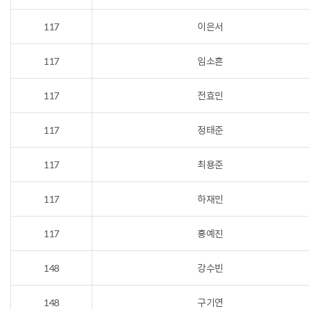
117
이은서
117
임소흔
117
전효민
117
정태준
117
최용준
117
하재민
117
홍예진
148
강수빈
148
구기연