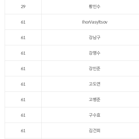
29
황민수
61
IhorVasyltsov
61
강남구
61
강명수
61
강민준
61
고도연
61
고병준
61
구수효
61
김건희