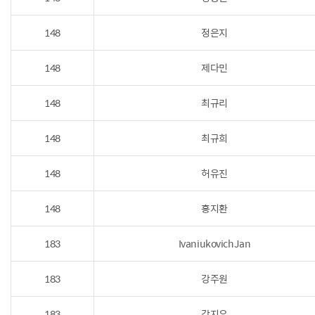
148
정은지
148
제다민
148
최규리
148
최규희
148
허유진
148
홍지환
183
IvaniukovichJan
183
강주원
183
강지우