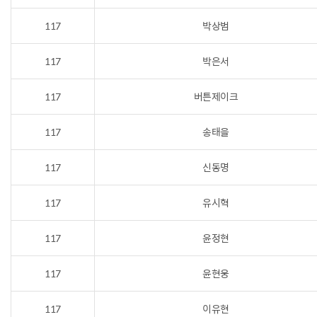
117
박상범
117
박은서
117
버튼제이크
117
송태을
117
신동명
117
유시혁
117
윤정현
117
윤현웅
117
이유현