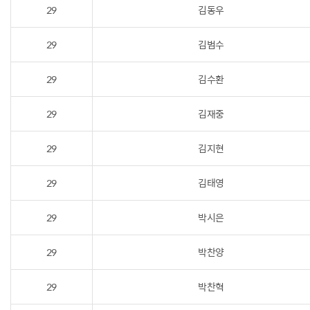
29
김동우
29
김범수
29
김수환
29
김재중
29
김지현
29
김태영
29
박시은
29
박찬양
29
박찬혁