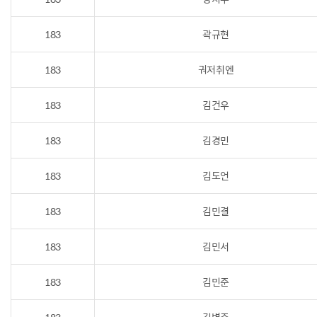
183
곽규현
183
궈저취엔
183
김건우
183
김경민
183
김도언
183
김민결
183
김민서
183
김민준