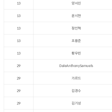
13
양서진
13
윤시현
13
정민혁
13
조용준
13
황우빈
29
DaleAnthonySamuels
29
가르드
29
김경수
29
김기성