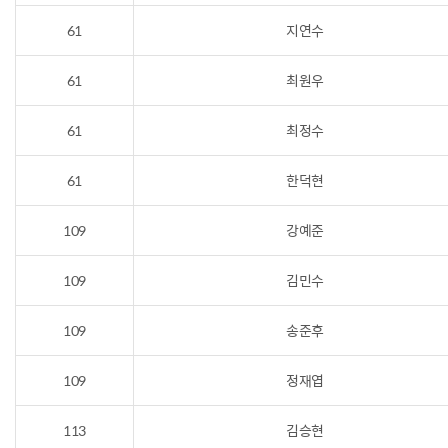
61
지연수
61
최원우
61
최정수
61
한덕현
109
강예준
109
김민수
109
송준후
109
정재엽
113
김승현