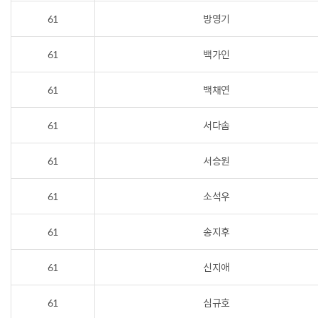
61
방영기
61
백가인
61
백채연
61
서다솜
61
서승원
61
소석우
61
송지후
61
신지애
61
심규호