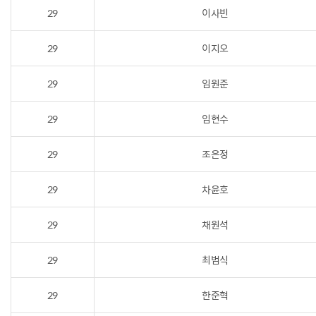
29
이사빈
29
이지오
29
임원준
29
임현수
29
조은정
29
차윤호
29
채원석
29
최범식
29
한준혁