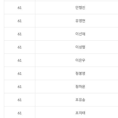
61
안형진
61
유영현
61
이선재
61
이성형
61
이은우
61
정봉영
61
정하윤
61
조유송
61
조의태