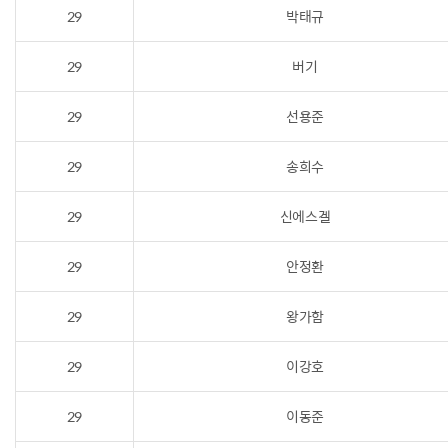
29
박태규
29
버기
29
선용준
29
송희수
29
신에스겔
29
안정환
29
왕가함
29
이강호
29
이동준