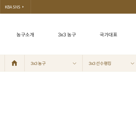
KBA SNS
농구소개
3x3 농구
국가대표
3x3 농구
3x3 선수랭킹