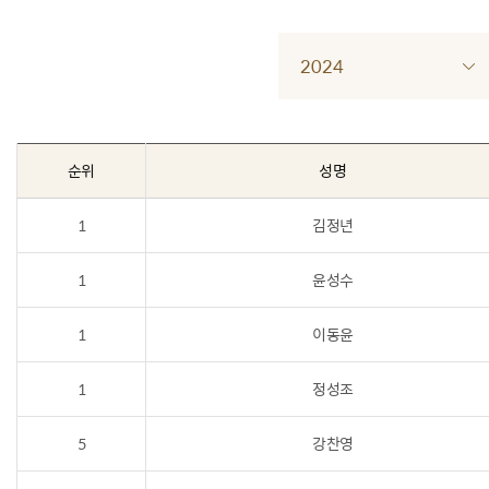
2024
순위
성명
1
김정년
1
윤성수
1
이동윤
1
정성조
5
강찬영