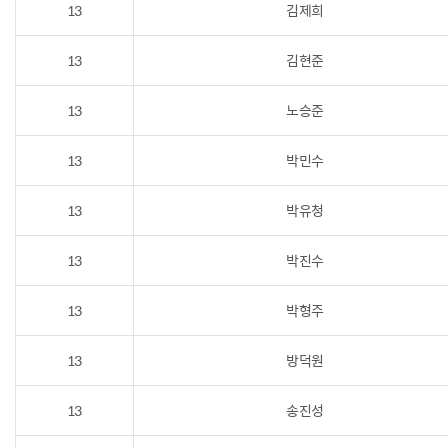
13
김제희
13
김현준
13
노승준
13
박민수
13
박유청
13
박진수
13
박형주
13
방덕원
13
송진성