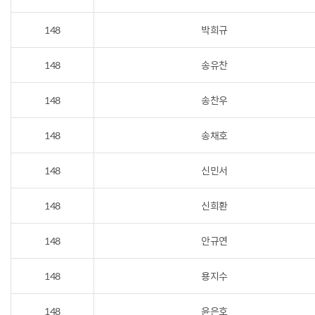
148
박희규
148
송유찬
148
송찬우
148
송채호
148
신민서
148
신희환
148
안규연
148
용지수
148
윤은호