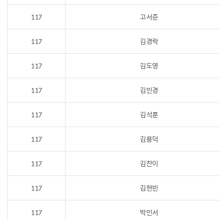
117
고서준
117
김경락
117
김도영
117
김민경
117
김석훈
117
김용덕
117
김찬이
117
김현빈
117
박민서