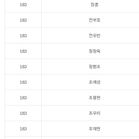
183
장훈
183
전부호
183
전우빈
183
정창욱
183
정환조
183
조예성
183
조용현
183
조우리
183
조재현