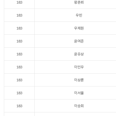
183
왕춘뢰
183
우빈
183
우제원
183
윤여준
183
윤유상
183
이민우
183
이상륜
183
이서율
183
이승회