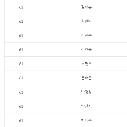
61
김태훈
61
김한빈
61
김현준
61
김효중
61
노현우
61
문배준
61
박정원
61
박찬서
61
박태준