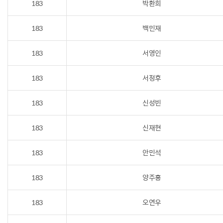
183
박환희
183
백민재
183
서영인
183
서정후
183
신성빈
183
신재현
183
안민석
183
양주홍
183
오연우