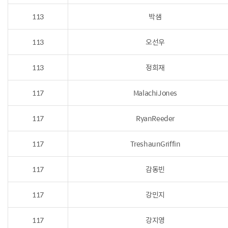
113
박샘
113
오선우
113
정희재
117
MalachiJones
117
RyanReeder
117
TreshaunGriffin
117
감동빈
117
강민지
117
강지영