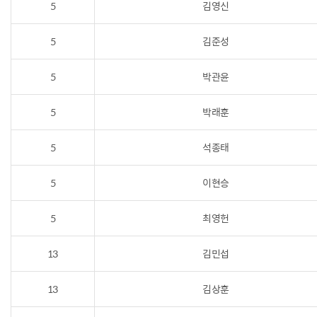
5
김영신
5
김준성
5
박관윤
5
박래훈
5
석종태
5
이현승
5
최영헌
13
김민섭
13
김상훈