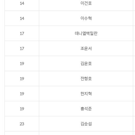
14
이건호
14
이수혁
17
데니엘맥밀란
17
조윤서
19
김윤호
19
전형호
19
한지혁
19
홍석준
23
김승섭