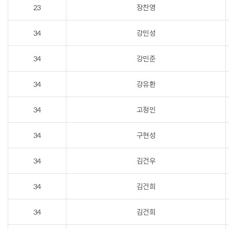
23
장찬영
34
강민성
34
강민준
34
강유환
34
고정민
34
구현성
34
김건우
34
김건희
34
김건희