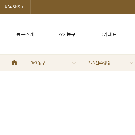
KBA SNS
농구소개
3x3 농구
국가대표
3x3 농구
3x3 선수랭킹