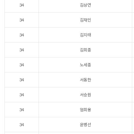
34
김상연
34
김재민
34
김지태
34
김희종
34
노세종
34
서동한
34
서승원
34
엄희웅
34
윤병선