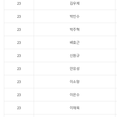
23
김우제
23
박민수
23
박주혁
23
배효근
23
신원규
23
안유성
23
이소망
23
이은수
23
이재욱