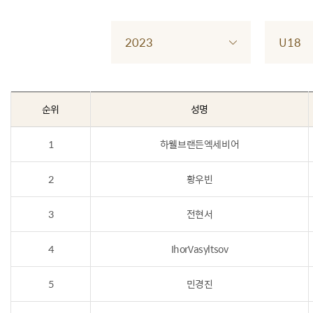
2023
U18
순위
성명
1
하웰브랜든엑세비어
2
황우빈
3
전현서
4
IhorVasyltsov
5
민경진