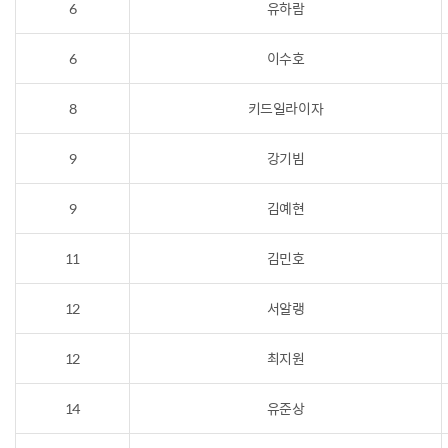
6
유하람
6
이수호
8
키드일라이자
9
강기빔
9
김예현
11
김민호
12
서알랭
12
최지원
14
유준상