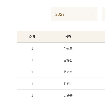
2023
순위
성명
1
가르드
1
감동빈
1
권민수
1
김범수
1
김순홍