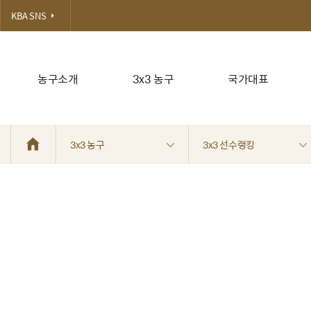
KBA SNS
농구소개
3x3 농구
국가대표
3x3 농구
3x3 선수랭킹