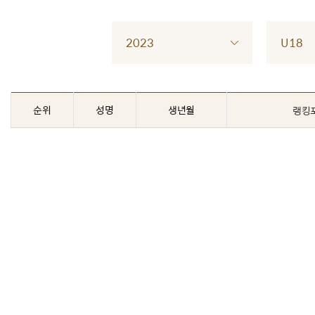
2023
U18
순위
성명
생년월
랭킹