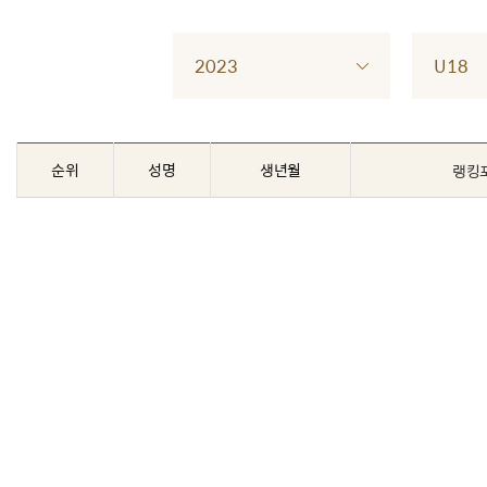
2023
U18
순위
성명
생년월
랭킹