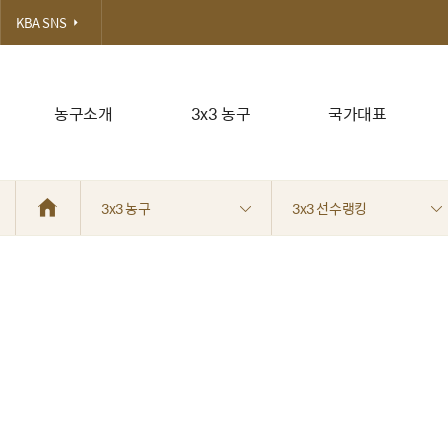
KBA SNS
농구소개
3x3 농구
국가대표
3x3 농구
3x3 선수랭킹