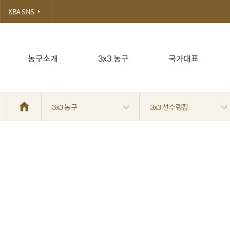
KBA SNS
농구소개
3x3 농구
국가대표
3x3 농구
3x3 선수랭킹