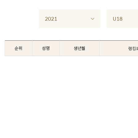
2021
U18
순위
성명
생년월
랭킹