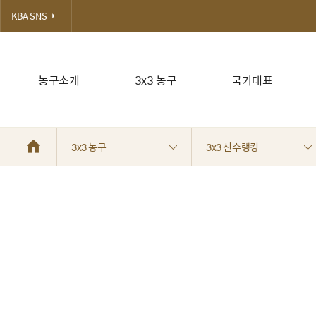
KBA SNS
농구소개
3x3 농구
국가대표
3x3 농구
3x3 선수랭킹