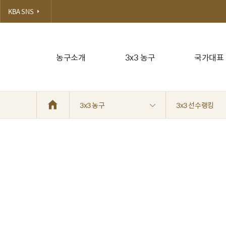
KBA SNS
농구소개
3x3 농구
국가대표
3x3 농구
3x3 선수랭킹