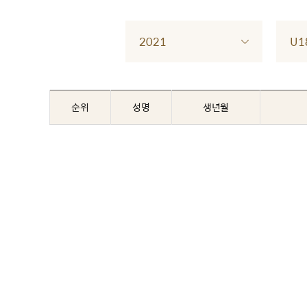
2021
U1
순위
성명
생년월