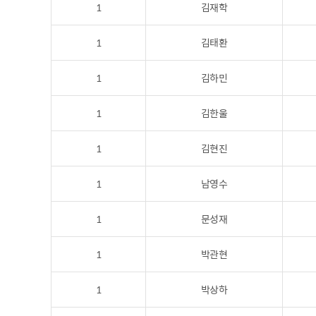
1
김재학
1
김태환
1
김하민
1
김한울
1
김현진
1
남영수
1
문성재
1
박관현
1
박상하