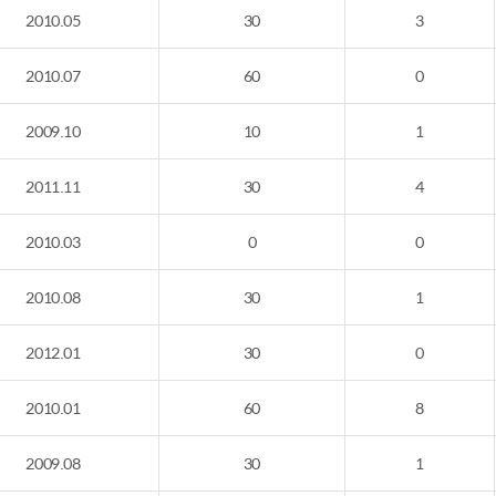
2010.05
30
3
2010.07
60
0
2009.10
10
1
2011.11
30
4
2010.03
0
0
2010.08
30
1
2012.01
30
0
2010.01
60
8
2009.08
30
1