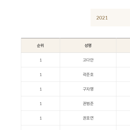
2021
순위
성명
1
고다안
1
곽준호
1
구자명
1
권범준
1
권호연