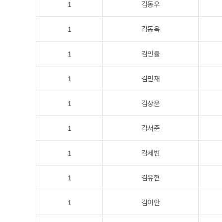
1
김동우
1
김동욱
1
김민율
1
김민재
1
김상윤
1
김서준
1
김세범
1
김유현
1
김이안