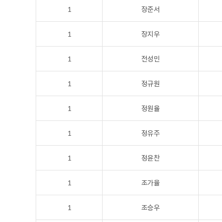
1
장준서
1
장지우
1
전성민
1
정규원
1
정원율
1
정유주
1
정윤찬
1
조가율
1
조승우