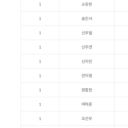
1
소유빈
1
송인서
1
신우일
1
신주연
1
신지민
1
안이정
1
양종한
1
여하준
1
오선우