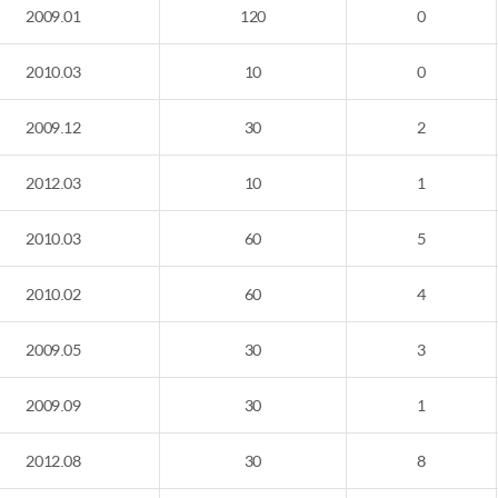
2009.01
120
0
2010.03
10
0
2009.12
30
2
2012.03
10
1
2010.03
60
5
2010.02
60
4
2009.05
30
3
2009.09
30
1
2012.08
30
8