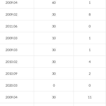
2009.04
60
1
2009.02
30
8
2011.06
30
0
2009.03
10
1
2009.03
30
1
2010.02
30
4
2010.09
30
2
2020.03
0
0
2009.04
30
11