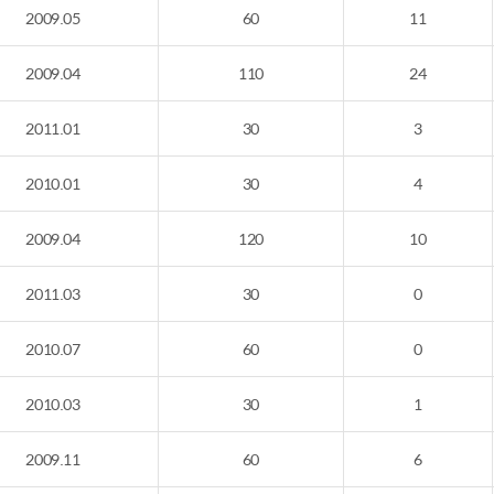
2009.05
60
11
2009.04
110
24
2011.01
30
3
2010.01
30
4
2009.04
120
10
2011.03
30
0
2010.07
60
0
2010.03
30
1
2009.11
60
6