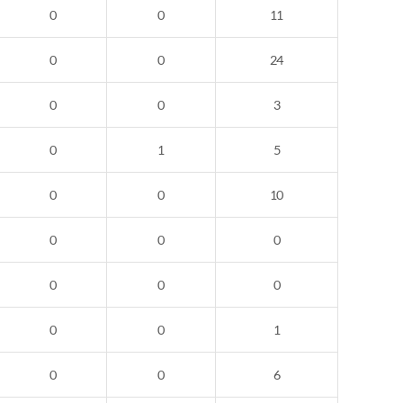
0
0
11
0
0
24
0
0
3
0
1
5
0
0
10
0
0
0
0
0
0
0
0
1
0
0
6