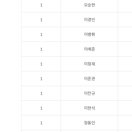
1
오승현
1
이경민
1
이병휘
1
이예준
1
이정재
1
이준권
1
이찬규
1
이현석
1
장동인