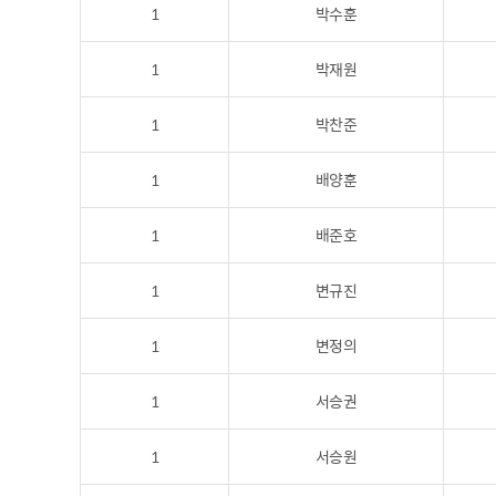
1
박수훈
1
박재원
1
박찬준
1
배양훈
1
배준호
1
변규진
1
변정의
1
서승권
1
서승원