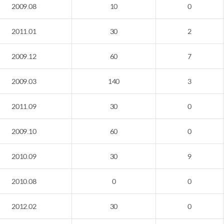
2009.08
10
0
2011.01
30
2
2009.12
60
7
2009.03
140
3
2011.09
30
0
2009.10
60
0
2010.09
30
9
2010.08
0
0
2012.02
30
0