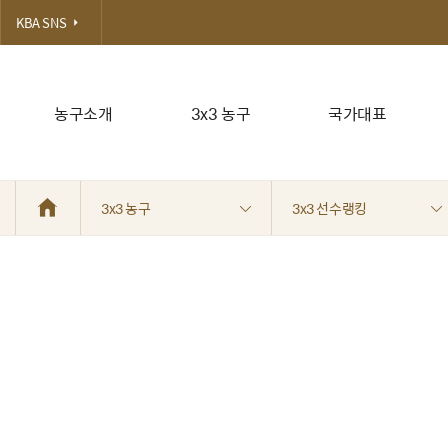
KBA SNS
농구소개
3x3 농구
국가대표
3x3 농구
3x3 선수랭킹