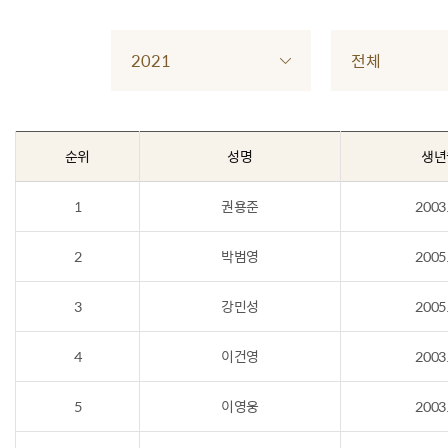
2021
전체
순위
성명
생년
1
권용준
2003
2
박범영
2005
3
강민성
2005
4
이건영
2003
5
이영웅
2003