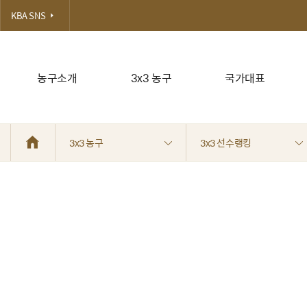
KBA SNS
농구소개
3x3 농구
국가대표
3x3 농구
3x3 선수랭킹