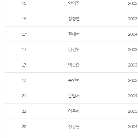
15
안익주
2003
16
정성연
2003
17
권내현
2004
17
김건우
2003
17
백승준
2003
17
홍인혁
2003
21
손범서
2004
22
이윤하
2003
22
정윤현
2004