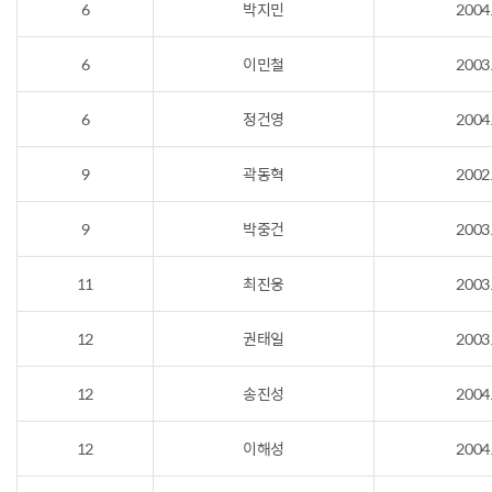
6
박지민
2004
6
이민철
2003
6
정건영
2004
9
곽동혁
2002
9
박중건
2003
11
최진웅
2003
12
권태일
2003
12
송진성
2004
12
이해성
2004