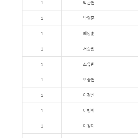
1
박관현
1
박영준
1
배양훈
1
서승권
1
소유빈
1
오승현
1
이경민
1
이병휘
1
이정재