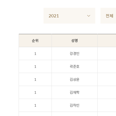
2021
전체
순위
성명
1
강경민
1
곽준호
1
김상윤
1
김재학
1
김하민