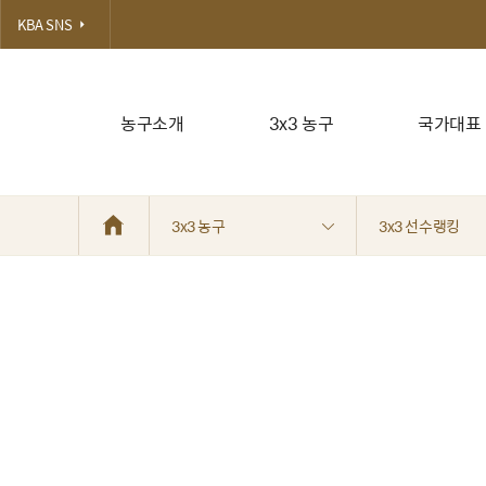
KBA SNS
농구소개
3x3 농구
국가대표
3x3 농구
3x3 선수랭킹