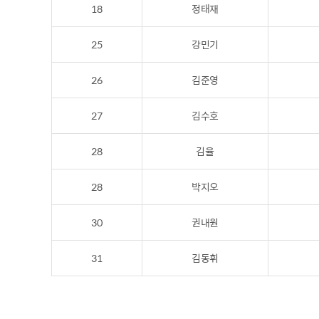
18
정태재
25
강민기
26
김준영
27
김수호
28
김율
28
박지오
30
권내원
31
김동휘