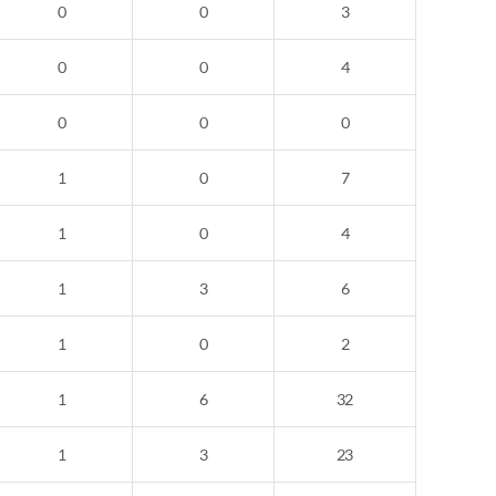
0
0
3
0
0
4
0
0
0
1
0
7
1
0
4
1
3
6
1
0
2
1
6
32
1
3
23