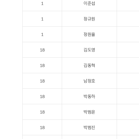
1
이준섭
1
정규원
1
정원율
18
김도영
18
김동혁
18
남정호
18
박동하
18
박범윤
18
박범진