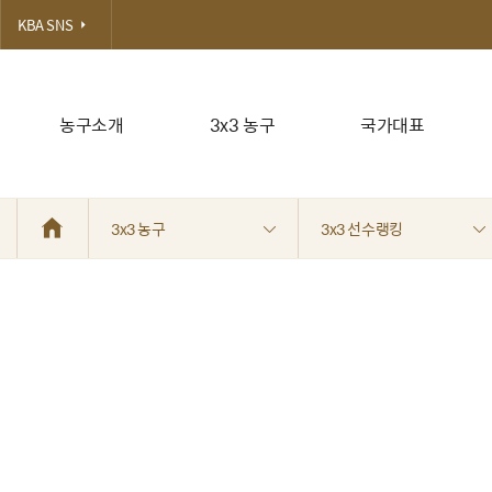
KBA SNS
농구소개
3x3 농구
국가대표
3x3 농구
3x3 선수랭킹