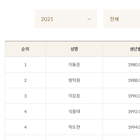
2021
전체
순위
성명
생년
1
이동준
1980.
2
방덕원
1988.
3
이강호
1990.
4
석종태
1992.
4
하도현
1994.