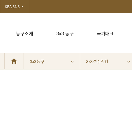
KBA SNS
농구소개
3x3 농구
국가대표
3x3 농구
3x3 선수랭킹