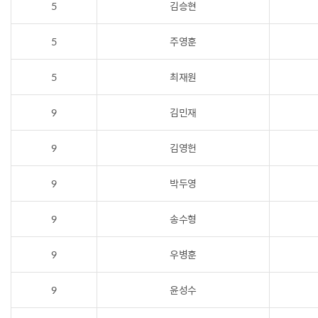
5
김승현
5
주영훈
5
최재원
9
김민재
9
김영헌
9
박두영
9
송수형
9
우병훈
9
윤성수