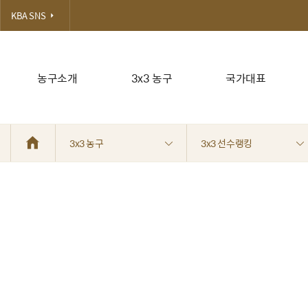
KBA SNS
농구소개
3x3 농구
국가대표
3x3 농구
3x3 선수랭킹