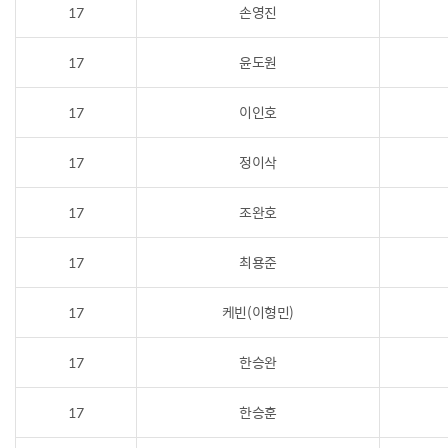
17
손영진
17
윤도원
17
이인호
17
정이삭
17
조완호
17
최용준
17
케빈(이형민)
17
한승완
17
한승훈