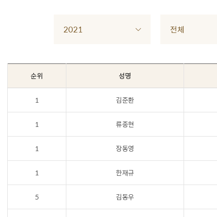
2021
전체
순위
성명
1
김준환
1
류종현
1
장동영
1
한재규
5
김동우