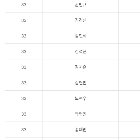
33
권범규
33
김경선
33
김민석
33
김석현
33
김지훈
33
김현민
33
노현우
33
박현민
33
송태민