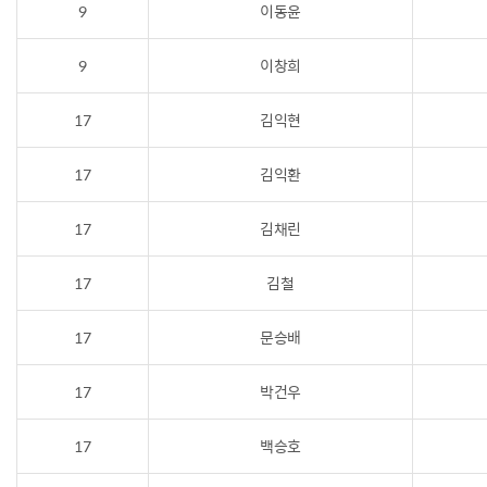
9
이동윤
9
이창희
17
김익현
17
김익환
17
김채린
17
김철
17
문승배
17
박건우
17
백승호