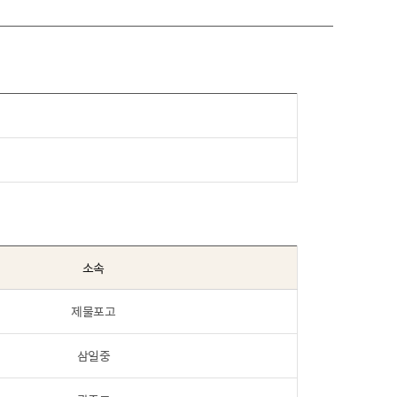
소속
제물포고
삼일중