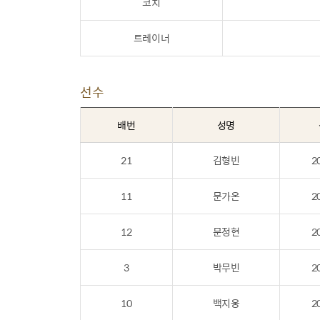
코치
트레이너
선수
배번
성명
21
김형빈
2
11
문가온
2
12
문정현
2
3
박무빈
2
10
백지웅
2