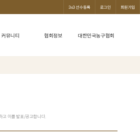
3x3 선수등록
로그인
회원가입
커뮤니티
협회정보
대한민국농구협회
발하고 이를 발표/공고합니다.