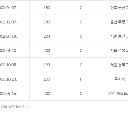
000.04.07.
180
G
전북 군산
001.12.07.
180
G
울산 무룡
002.03.19.
204
C
서울 용산
000.01.30.
203
C
서울 경복
000.10.05.
193
G
서울 경복
000.10.23.
200
F
무소속
001.09.16.
202
C
인천 제물포
 있음을 알려드립니다.