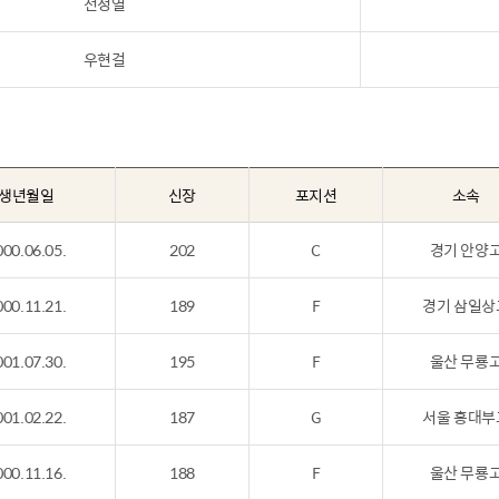
천정열
우현걸
생년월일
신장
포지션
소속
000.06.05.
202
C
경기 안양
000.11.21.
189
F
경기 삼일상
001.07.30.
195
F
울산 무룡
001.02.22.
187
G
서울 홍대부
000.11.16.
188
F
울산 무룡