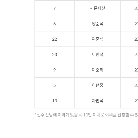
7
서문세찬
2
6
양준석
2
22
여준석
2
23
이원석
2
9
이준희
2
5
이현중
2
13
차민석
2
*선수 선발에 이의가 있을 시 10일 이내로 이의를 신청할 수