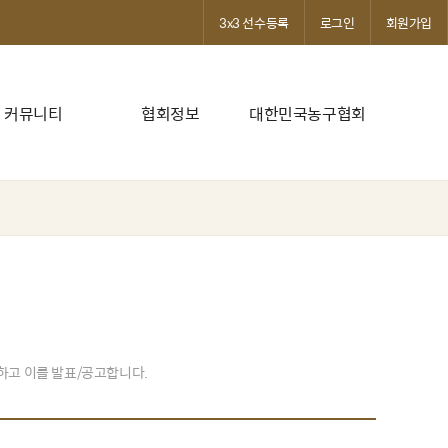
3x3 선수등록
로그인
회원가입
커뮤니티
협회정보
대한민국농구협회
발하고 이를 발표/공고합니다.