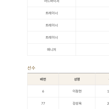
어드바이저
트레이너
트레이너
트레이너
매니저
선수
배번
성명
6
이정현
1
77
강성욱
2