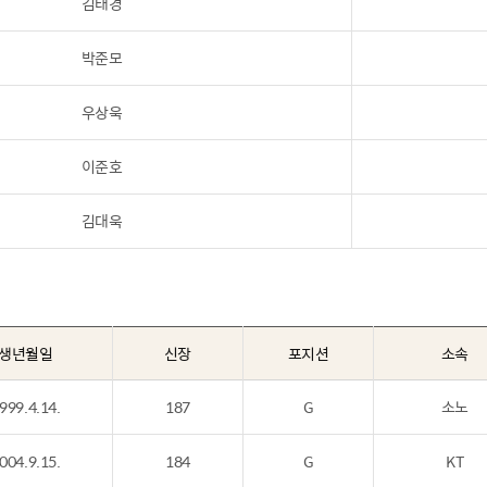
김태경
박준모
우상욱
이준호
김대욱
생년월일
신장
포지션
소속
999.4.14.
187
G
소노
004.9.15.
184
G
KT