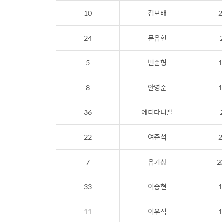
10
김보배
2
24
문유현
5
변준형
1
8
안영준
1
36
에디다니엘
22
여준석
2
7
유기상
2
33
이승현
1
11
이우석
1