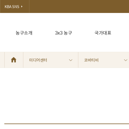
KBA SNS
농구소개
3x3 농구
국가대표
미디어센터
코바티비