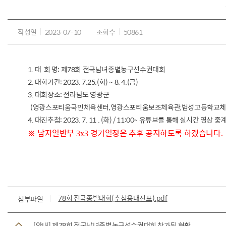
작성일
2023-07-10
조회수
50861
1. 대 회 명: 제78회 전국남녀종별농구선수권대회
2. 대회기간: 2023. 7.25.(화) ~ 8. 4.(금)
3. 대회장소: 전라남도 영광군
(영광스포티움국민체육센터,영광스포티움보조체육관,법성고등학교체
4. 대진추첨: 2023. 7. 11 . (화) / 11:00~ 유튜브를 통해 실시간 영상 중
※
남자일반부
경기일정은 추후 공지하도록 하겠습니다
3x3
.
78회 전국종별대회(추첨용대진표).pdf
첨부파일
[안내] 제78회 전국남녀종별농구선수권대회 참가팀 현황