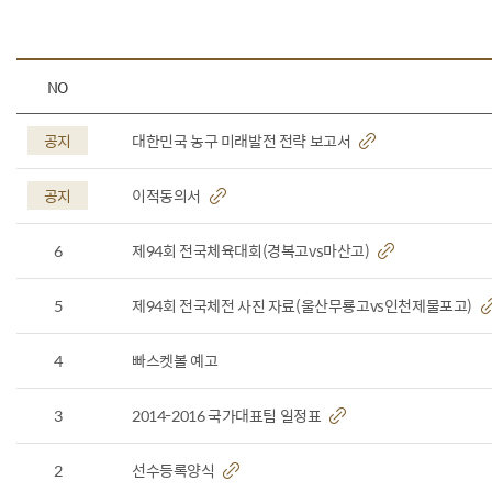
NO
공지
대한민국 농구 미래발전 전략 보고서
공지
이적동의서
6
제94회 전국체육대회(경복고vs마산고)
5
제94회 전국체전 사진 자료(울산무룡고vs인천제물포고)
4
빠스켓볼 예고
3
2014-2016 국가대표팀 일정표
2
선수등록양식