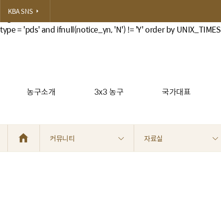
select a.idx, title, notice_yn, category, read_num, attach1_fi
KBA SNS
reg_date, b.name, (select count(*) from board_files c where c.bo
type = 'pds' and ifnull(notice_yn, 'N') != 'Y' order by UNIX_TIME
농구소개
3x3 농구
국가대표
커뮤니티
자료실