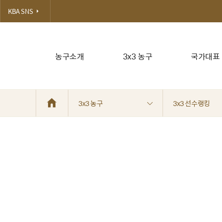
KBA SNS
농구소개
3x3 농구
국가대표
3x3 농구
3x3 선수랭킹