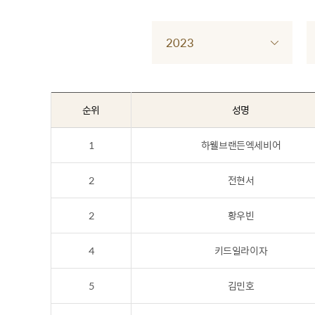
2023
순위
성명
1
하웰브랜든엑세비어
2
전현서
2
황우빈
4
키드일라이자
5
김민호