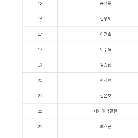
12
홍석준
16
김우제
17
이건호
17
이수혁
19
김승섭
20
한지혁
21
김윤호
21
데니엘맥밀란
21
배효근