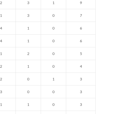
2
3
1
9
1
3
0
7
4
1
0
6
4
1
0
6
1
2
0
5
2
1
0
4
2
0
1
3
3
0
0
3
1
1
0
3