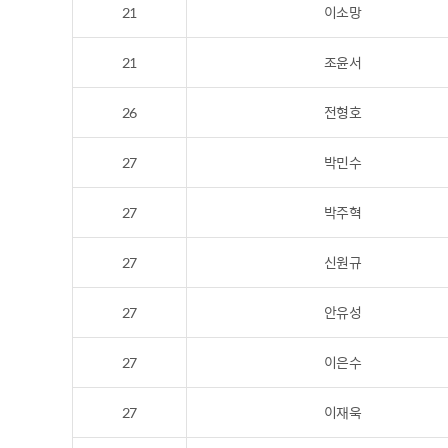
21
이소망
21
조윤서
26
전형호
27
박민수
27
박주혁
27
신원규
27
안유성
27
이은수
27
이재욱