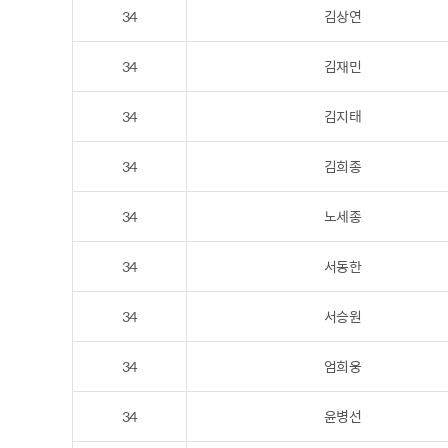
34
김상연
34
김재민
34
김지태
34
김희종
34
노세종
34
서동한
34
서승원
34
엄희웅
34
윤병선