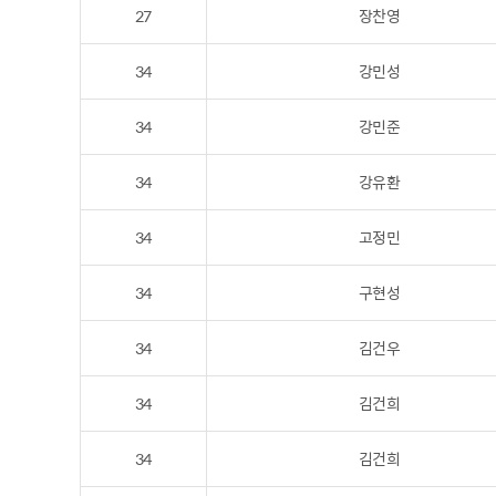
27
장찬영
34
강민성
34
강민준
34
강유환
34
고정민
34
구현성
34
김건우
34
김건희
34
김건희