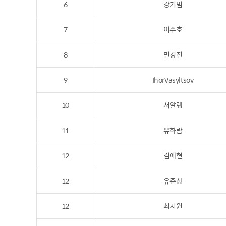
6
강기빔
7
이수호
8
민경진
9
IhorVasyltsov
10
서알랭
11
유하람
12
김예현
12
유준상
12
최지원