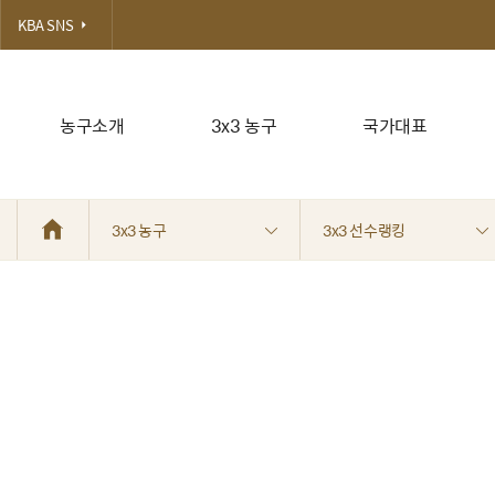
KBA SNS
농구소개
3x3 농구
국가대표
3x3 농구
3x3 선수랭킹