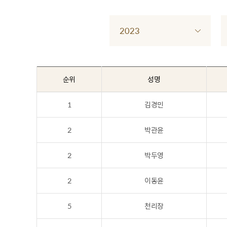
2023
순위
성명
1
김경민
2
박관윤
2
박두영
2
이동윤
5
천리장