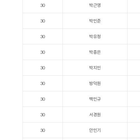
30
박근영
30
박민준
30
박유청
30
박종은
30
박지민
30
방덕원
30
백민규
30
서경원
30
안민기