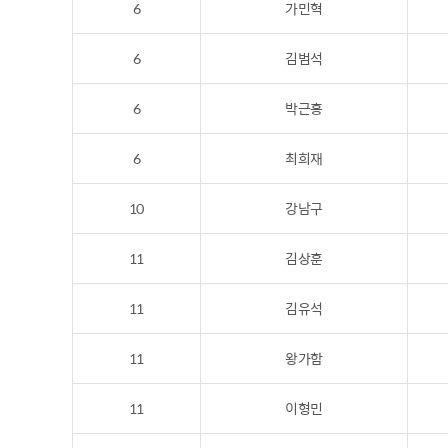
6
가민혁
6
김범석
6
박근홍
6
최희재
10
강남구
11
김상훈
11
김유석
11
왕가함
11
이형민