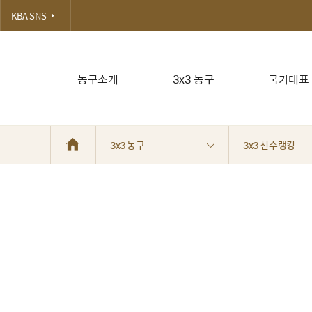
KBA SNS
농구소개
3x3 농구
국가대표
3x3 농구
3x3 선수랭킹