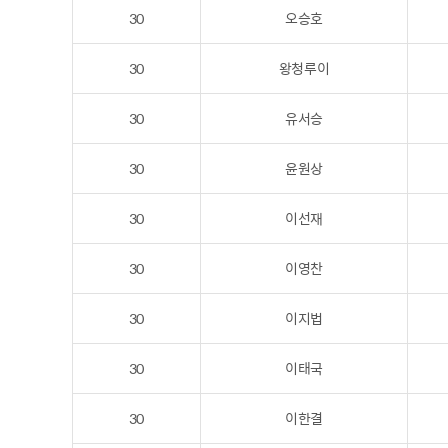
30
오승호
30
왕청루이
30
유서승
30
윤원상
30
이선재
30
이영찬
30
이지법
30
이태국
30
이한결