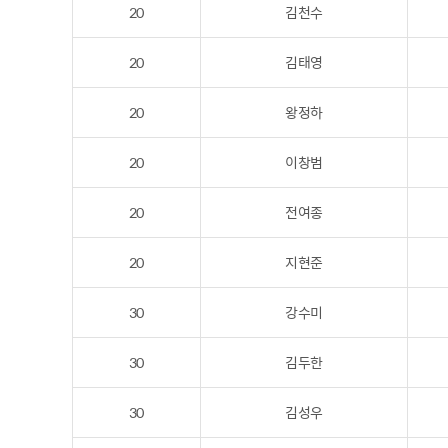
20
김천수
20
김태영
20
왕정하
20
이창범
20
전여종
20
지현준
30
강수미
30
김두한
30
김성우