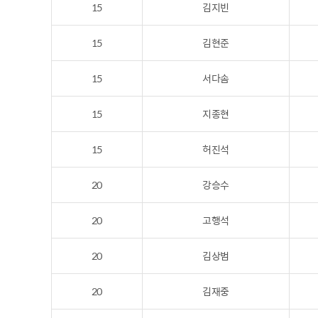
15
김지빈
15
김현준
15
서다솜
15
지종현
15
허진석
20
강승수
20
고행석
20
김상범
20
김재중