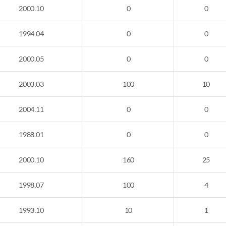
2000.10
0
0
1994.04
0
0
2000.05
0
0
2003.03
100
10
2004.11
0
0
1988.01
0
0
2000.10
160
25
1998.07
100
4
1993.10
10
1