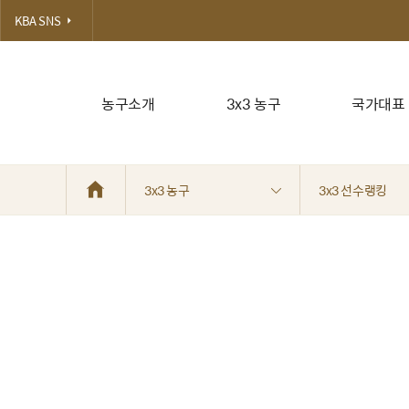
KBA SNS
농구소개
3x3 농구
국가대표
3x3 농구
3x3 선수랭킹