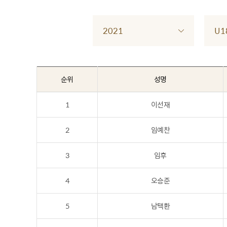
2021
U1
순위
성명
1
이선재
2
임예찬
3
임후
4
오승준
5
남택환