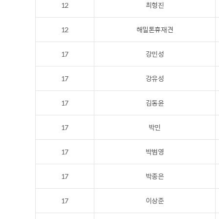
12
최형진
12
해밀톤휴재견
17
강민성
17
강유성
17
김동윤
17
박민
17
박범영
17
박종은
17
이상준