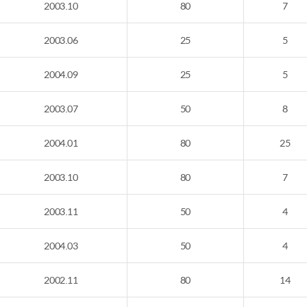
2003.10
80
7
2003.06
25
5
2004.09
25
5
2003.07
50
8
2004.01
80
25
2003.10
80
7
2003.11
50
4
2004.03
50
4
2002.11
80
14