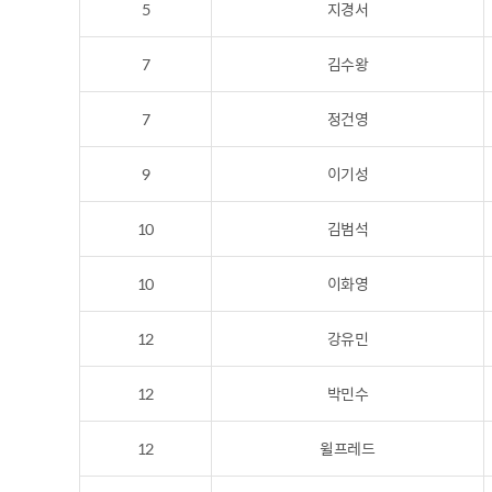
5
지경서
7
김수왕
7
정건영
9
이기성
10
김범석
10
이화영
12
강유민
12
박민수
12
윌프레드