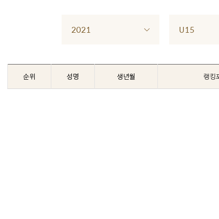
2021
U15
순위
성명
생년월
랭킹