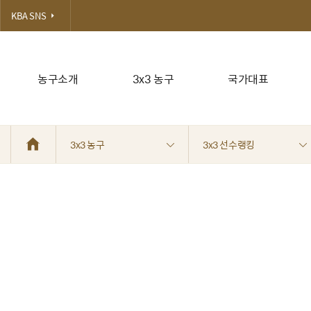
KBA SNS
농구소개
3x3 농구
국가대표
3x3 농구
3x3 선수랭킹