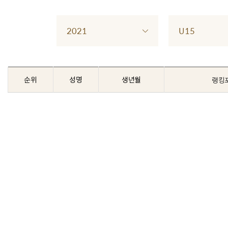
2021
U15
순위
성명
생년월
랭킹