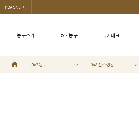
KBA SNS
농구소개
3x3 농구
국가대표
3x3 농구
3x3 선수랭킹