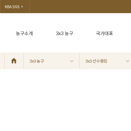
KBA SNS
농구소개
3x3 농구
국가대표
3x3 농구
3x3 선수랭킹