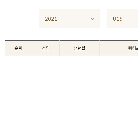
2021
U15
순위
성명
생년월
랭킹