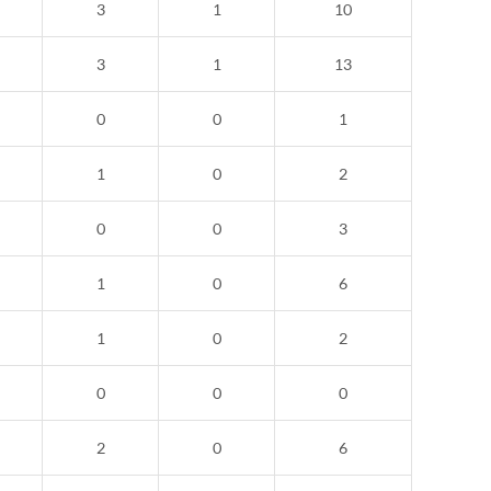
3
1
10
3
1
13
0
0
1
1
0
2
0
0
3
1
0
6
1
0
2
0
0
0
2
0
6