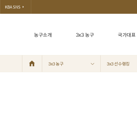
KBA SNS
농구소개
3x3 농구
국가대표
3x3 농구
3x3 선수랭킹