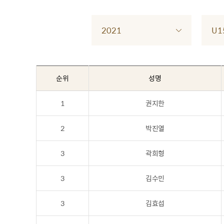
2021
U1
순위
성명
1
권지한
2
박진열
3
곽희형
3
김수민
3
김효섭