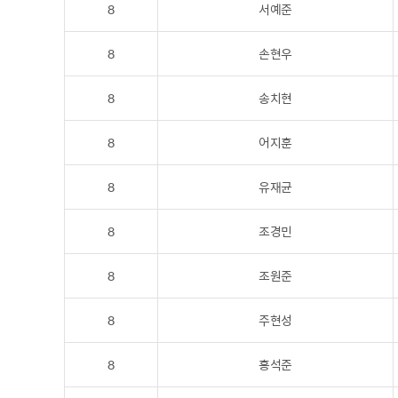
8
서예준
8
손현우
8
송치현
8
어지훈
8
유재균
8
조경민
8
조원준
8
주현성
8
홍석준