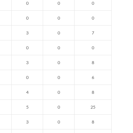
0
0
0
0
0
0
3
0
7
0
0
0
3
0
8
0
0
6
4
0
8
5
0
25
3
0
8