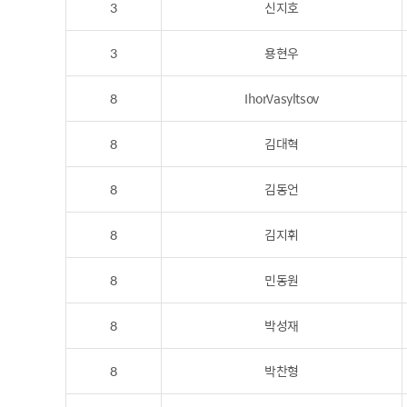
3
신지호
3
용현우
8
IhorVasyltsov
8
김대혁
8
김동언
8
김지휘
8
민동원
8
박성재
8
박찬형