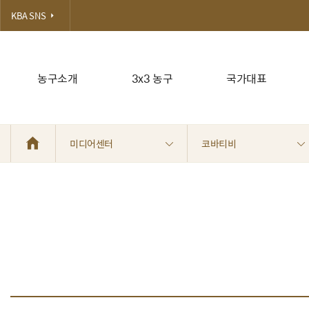
KBA SNS
농구소개
3x3 농구
국가대표
미디어센터
코바티비