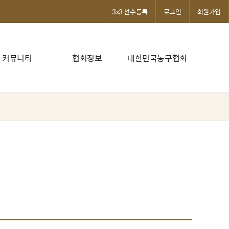
3x3 선수등록
로그인
회원가입
커뮤니티
협회정보
대한민국농구협회