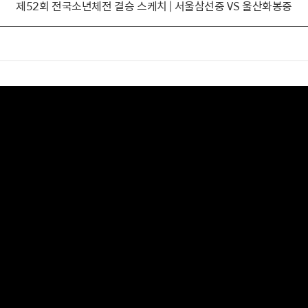
제52회 전국소년체전 결승 스케치 | 서울삼선중 VS 울산화봉중