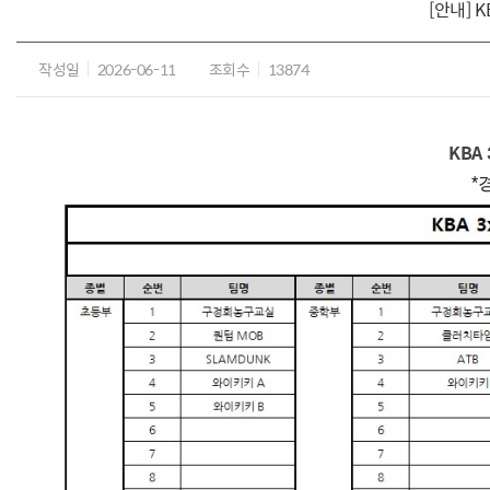
[안내] 
작성일
2026-06-11
조회수
13874
KBA
*