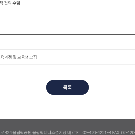
책 건의 수렴
교육과정 및 교육생 모집
목록
로 424 올림픽공원 올림픽테니스경기장 내
/
TEL. 02-420-4221~4
FAX. 02-420