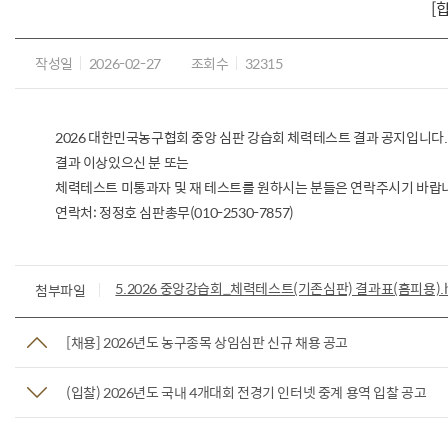
[
작성일
2026-02-27
조회수
32315
2026 대한민국농구협회 중앙 심판 강습회 체력테스트 결과 공지입니다.
결과 이상있으신 분 또는
체력테스트 미통과자 및 재 테스트를 원하시는 분들은 연락주시기 바랍
연락처: 정정호 심판총무(010-2530-7857)
5.2026 중앙강습회_체력테스트(기존심판) 결과표(홈피용).
첨부파일
[채용] 2026년도 농구종목 상임심판 신규 채용 공고
(입찰) 2026년도 국내 4개대회 전경기 인터넷 중계 용역 입찰 공고