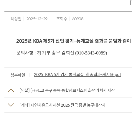
작성일
2025-12-29
조회수
60908
2025년 KBA 제5기 신인 경기·통계교실 결과를 붙임과 같
문의사항
부 총무 김희진
: 경기
(010-5343-0089)
2025_KBA 5기 경기.통계교실_최종결과-게시용.pdf
첨부파일
[입찰] (재공고) 농구 종목 통합정보시스템 화면기획서 제작
[개최] 자연치유도시제천 2026 전국 종별 농구대잔치