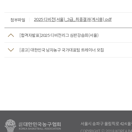
2025 디비전(서울)_3급_최종결과(계시용).pdf
첨부파일
[합격자발표]2025 디비전리그 심판강습회(서울)
[공고] 대한민국 남자농구 국가대표팀 트레이너 모집
서울시 송파구 올림픽로 424
COPYRIGHT ⓒ 2018 KOREA BA